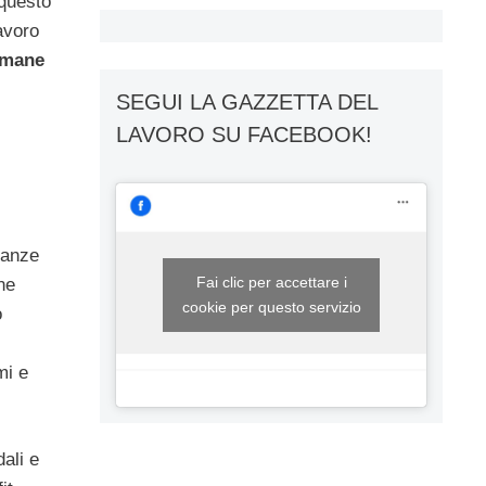
 questo
avoro
umane
SEGUI LA GAZZETTA DEL
LAVORO SU FACEBOOK!
ranze
Fai clic per accettare i
ne
cookie per questo servizio
o
mi e
dali e