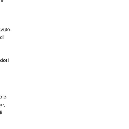
it.
avuto
di
doti
o e
he,
i