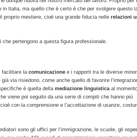
one dunque nuova nel nostro mercato del lavoro. Proprio per
o in Italia, ma quello che è certo è che per svolgere questo l
l proprio mestiere, cioè una grande fiducia nelle
relazioni 
i che pertengono a questa figura professionale.
 facilitare la
comunicazione
e i rapporti tra le diverse mino
già via risiedono, come anche quello di favorire l’integrazio
specifiche è quella della
mediazione
linguistica
al moment
o, che viene poi seguito da una serie di compiti che hanno più
 cioè con la comprensione e l’accettazione di usanze, costu
iatori sono gli uffici per l’immigrazione, le scuole, gli ospe