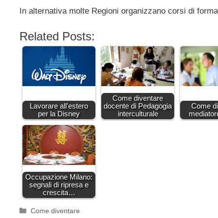
In alternativa molte Regioni organizzano corsi di form
Related Posts:
Come diventare
Lavorare all'estero
docente di Pedagogia
Come di
per la Disney
interculturale
mediator
Occupazione Milano:
segnali di ripresa e
crescita…
Categorie
Come diventare