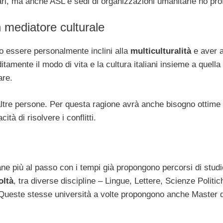
iari, ma anche ASL e sedi di organizzazioni umanitarie no prof
un mediatore culturale
o essere personalmente inclini alla
multiculturalità
e aver 
mente il modo di vita e la cultura italiani insieme a quella 
are.
 altre persone. Per questa ragione avrà anche bisogno ottime
à di risolvere i conflitti.
iane più al passo con i tempi già propongono percorsi di studi
oltà
, tra diverse discipline – Lingue, Lettere, Scienze Politic
 Queste stesse università a volte propongono anche Master d