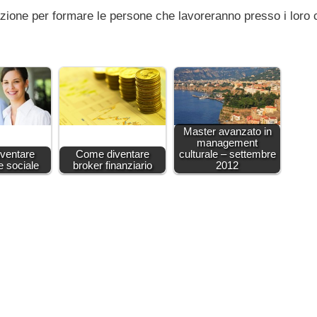
azione per formare le persone che lavoreranno presso i loro c
Master avanzato in
management
ventare
Come diventare
culturale – settembre
e sociale
broker finanziario
2012