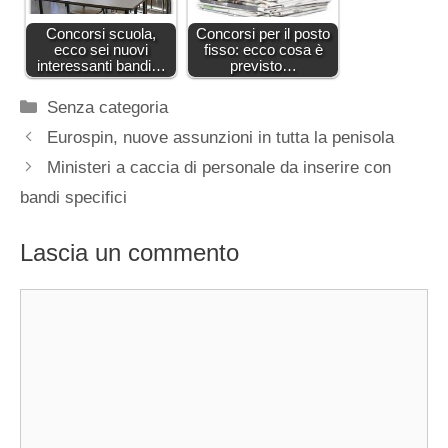
Concorsi scuola,
Concorsi per il posto
ecco sei nuovi
fisso: ecco cosa è
interessanti bandi…
previsto…
Categorie
Senza categoria
Eurospin, nuove assunzioni in tutta la penisola
Ministeri a caccia di personale da inserire con
bandi specifici
Lascia un commento
Commento