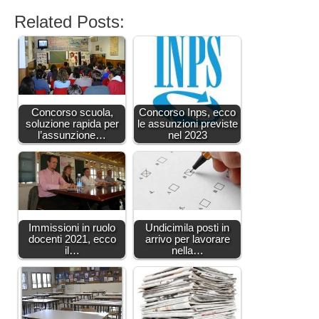
Related Posts:
Concorso scuola,
Concorso Inps, ecco
soluzione rapida per
le assunzioni previste
l’assunzione…
nel 2023
Immissioni in ruolo
Undicimila posti in
docenti 2021, ecco
arrivo per lavorare
il…
nella…