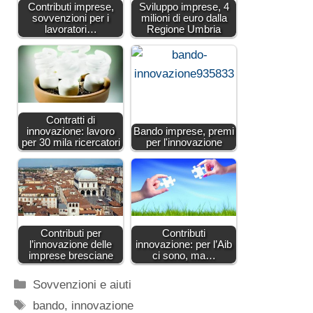
Contributi imprese,
Sviluppo imprese, 4
sovvenzioni per i
milioni di euro dalla
lavoratori…
Regione Umbria
Contratti di
innovazione: lavoro
Bando imprese, premi
per 30 mila ricercatori
per l'innovazione
Contributi per
Contributi
l’innovazione delle
innovazione: per l’Aib
imprese bresciane
ci sono, ma…
Categorie
Sovvenzioni e aiuti
Tag
bando
,
innovazione