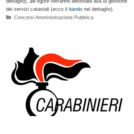
dettaglio),
10
figure verranno destinate alla la gestione
dei servizi catastali (ecco il
bando
nel dettaglio).
Categorie
Concorsi Amministrazione Pubblica