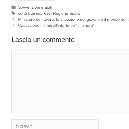
Categorie
Sovvenzioni e aiuti
Tag
contributi imprese
,
Regione Sicilia
Ministero del lavoro, la situazione dei giovani e il mondo del 
Cassazione, i limiti all’infortunio “in itinere”
Lascia un commento
Commento
Nome