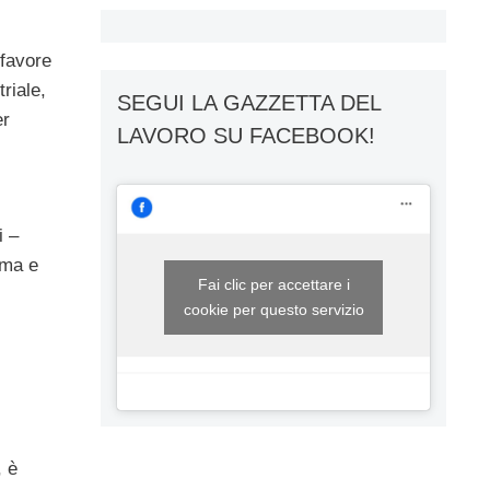
 favore
riale,
SEGUI LA GAZZETTA DEL
er
LAVORO SU FACEBOOK!
i –
ima e
Fai clic per accettare i
cookie per questo servizio
, è