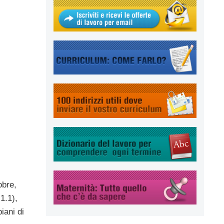
obre,
1.1),
iani di