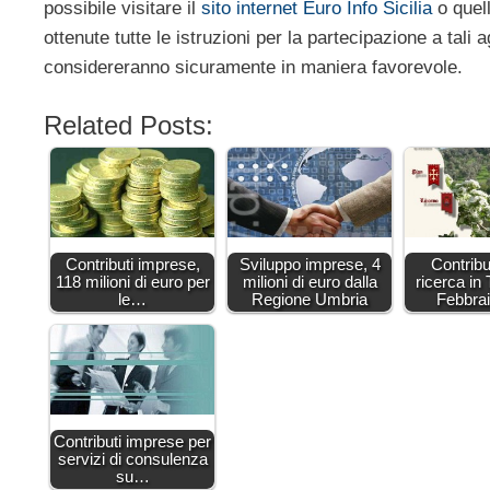
possibile visitare il
sito internet Euro Info Sicilia
o quell
ottenute tutte le istruzioni per la partecipazione a tali
considereranno sicuramente in maniera favorevole.
Related Posts:
Contributi imprese,
Sviluppo imprese, 4
Contribut
118 milioni di euro per
milioni di euro dalla
ricerca in
le…
Regione Umbria
Febbra
Contributi imprese per
servizi di consulenza
su…