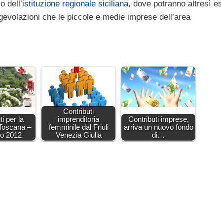
o dell’
istituzione regionale siciliana
, dove potranno altresì e
 agevolazioni che le piccole e medie imprese dell’area
Contributi
i per la
imprenditoria
Contributi imprese,
 Toscana –
femminile dal Friuli
arriva un nuovo fondo
io 2012
Venezia Giulia
di…