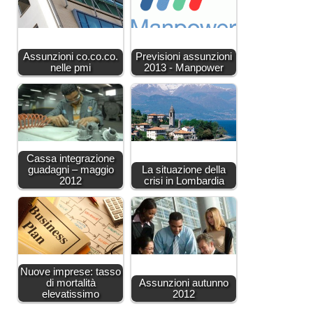
Assunzioni co.co.co.
Previsioni assunzioni
nelle pmi
2013 - Manpower
Cassa integrazione
guadagni – maggio
La situazione della
2012
crisi in Lombardia
Nuove imprese: tasso
di mortalità
Assunzioni autunno
elevatissimo
2012