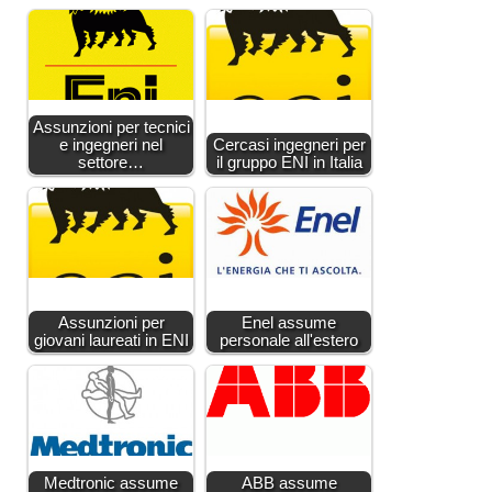
Assunzioni per tecnici
e ingegneri nel
Cercasi ingegneri per
settore…
il gruppo ENI in Italia
Assunzioni per
Enel assume
giovani laureati in ENI
personale all'estero
Medtronic assume
ABB assume