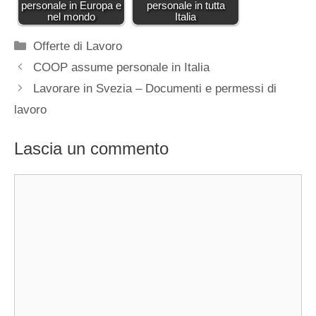
personale in Europa e
personale in tutta
nel mondo
Italia
Categorie
Offerte di Lavoro
COOP assume personale in Italia
Lavorare in Svezia – Documenti e permessi di
lavoro
Lascia un commento
Commento