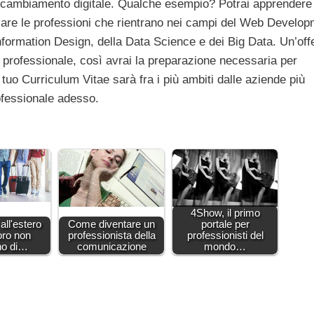
l cambiamento digitale. Qualche esempio? Potrai apprendere 
iare le professioni che rientrano nei campi del Web Develop
’Information Design, della Data Science e dei Big Data. Un’off
 professionale, così avrai la preparazione necessaria per
l tuo Curriculum Vitae sarà fra i più ambiti dalle aziende più
rofessionale adesso.
4Show, il primo
 all'estero
Come diventare un
portale per
oro non
professionista della
professionisti del
no di…
comunicazione
mondo…