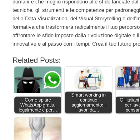
domani e che meglio rispondono alle sfide lanciate da
tecniche, gli strumenti e le competenze per padronegg
della Data Visualization, del Visual Storytelling e dell
formativa che trasformerà radicalmente il tuo percorso
affrontare le sfide imposte dalla rivoluzione digitale e i
innovative e al passo con i tempi. Crea il tuo futuro p
Related Posts:
Smart working in
Come spiare
continuo
Gli italiani
WhatsApp gratis,
aggiornamento: i
per lav
legalmente e per…
lavori da…
pensa