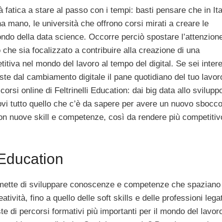
tà fatica a stare al passo con i tempi: basti pensare che in Ita
 mano, le università che offrono corsi mirati a creare le
ndo della data science. Occorre perciò spostare l’attenzion
o che sia focalizzato a contribuire alla creazione di una
itiva nel mondo del lavoro al tempo del digital. Se sei inter
ste dal cambiamento digitale il pane quotidiano del tuo lavor
orsi online di Feltrinelli Education: dai big data allo svilupp
 trovi tutto quello che c’è da sapere per avere un nuovo sbocc
con nuove skill e competenze, così da rendere più competitivo
i Education
 permette di sviluppare conoscenze e competenze che spaziano
ività, fino a quello delle soft skills e delle professioni lega
te di percorsi formativi più importanti per il mondo del lavor