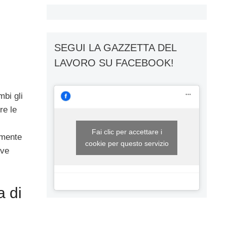
SEGUI LA GAZZETTA DEL
LAVORO SU FACEBOOK!
mbi gli
re le
Fai clic per accettare i
lmente
cookie per questo servizio
ove
a di