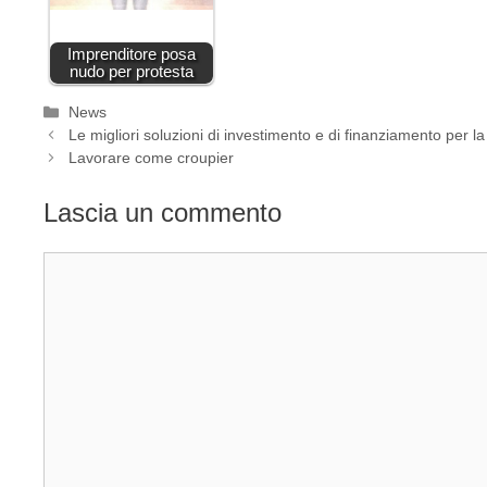
Imprenditore posa
nudo per protesta
Categorie
News
Le migliori soluzioni di investimento e di finanziamento per l
Lavorare come croupier
Lascia un commento
Commento