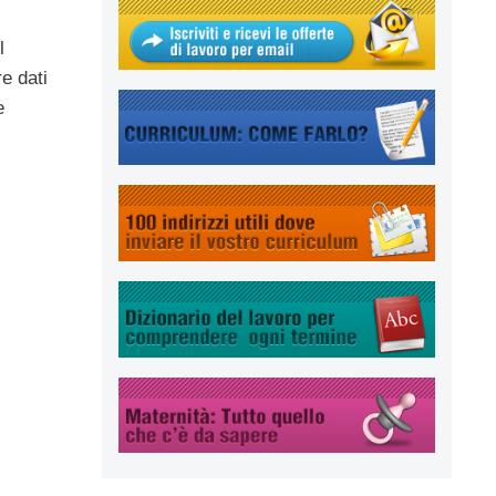
l
re dati
e