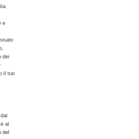
lia
e e
essato
o,
o dei
o
 il tuo
 dal
te al
o del