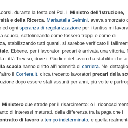
scorsi, durante la festa del Pdl, il
Ministro dell’Istruzione,
rsità e della Ricerca
,
Mariastella Gelmini
, aveva smorzato 
o ed ogni
speranza di regolarizzazione
per i tantissimi lavora
la scuola, sottolineando come fossero troppi e come di
, stabilizzando tutti quanti, si sarebbe verificato il fallimen
tale
. Ebbene, per i lavoratori precari è arrivata una vittoria, 
lla città Treviso, dove il Giudice del lavoro ha stabilito che a
lla scuola
hanno diritto all’indennità di
carriera
. Nel dettagli
’altro il
Corriere.it
, circa trecento lavoratori
precari della sc
ruzione dopo essere stati assunti per anni, più volte e purtro
l
Ministero
due strade per il risarcimento: o il riconoscimen
anto di interessi maturati, della differenza tra la paga che i
ontratto di lavoro
a
tempo indeterminato
, e quella realment