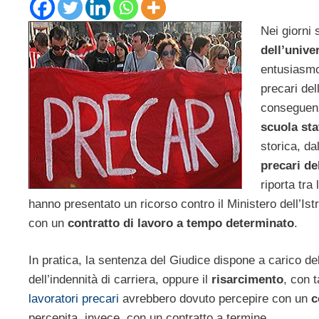
Nei giorni 
dell’unive
entusiasm
precari del
conseguenza
scuola sta
storica, da
precari de
riporta tra l
hanno presentato un ricorso contro il Ministero dell’Ist
con un
contratto di lavoro a tempo determinato
.
In pratica, la sentenza del Giudice dispone a carico de
dell’indennità di carriera, oppure il
risarcimento
, con t
lavoratori precari
avrebbero dovuto percepire con un
c
percepita, invece, con un contratto a termine.