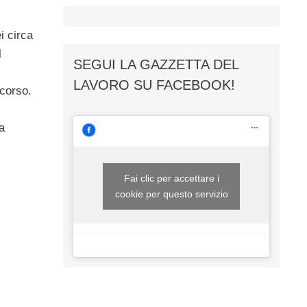
i circa
l
SEGUI LA GAZZETTA DEL
LAVORO SU FACEBOOK!
icorso.
a
Fai clic per accettare i
cookie per questo servizio