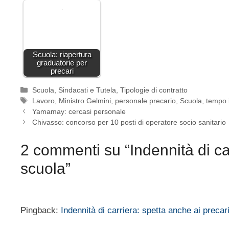
Scuola: riapertura
graduatorie per
precari
Categorie
Scuola
,
Sindacati e Tutela
,
Tipologie di contratto
Tag
Lavoro
,
Ministro Gelmini
,
personale precario
,
Scuola
,
tempo 
Yamamay: cercasi personale
Chivasso: concorso per 10 posti di operatore socio sanitario
2 commenti su “Indennità di car
scuola”
Pingback:
Indennità di carriera: spetta anche ai preca