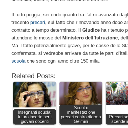
Il tutto poggia, secondo quanto tra l’altro avanzato dag
trecento
precari
, sul fatto che rinnovando anno dopo a
contratto a tempo determinato. Il
Giudice
ha ritenuto p
attendono le mosse del
Ministero dell’Istruzione
, de
Ma il fatto potenzialmente grave, per le casse dello Sta
confermata, si vedrebbe arrivare da tutte le parti d’Ital
scuola
che sono ogni anno oltre 150 mila.
Related Posts:
Scuola:
Insegnanti scuola:
manifestazione
futuro incerto per i
precari contro riforma
Precari sc
giovani docenti
Gelmini
scende i