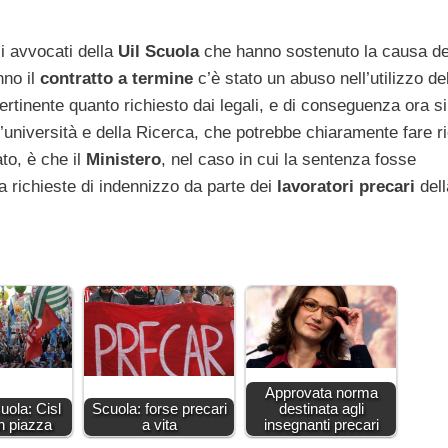
li avvocati della
Uil Scuola
che hanno sostenuto la causa de
nno il
contratto a termine
c’è stato un abuso nell’utilizzo de
ertinente quanto richiesto dai legali, e di conseguenza ora si
ll’università e della Ricerca, che potrebbe chiaramente fare r
to, è che il
Ministero
, nel caso in cui la sentenza fosse
ia richieste di indennizzo da parte dei
lavoratori precari
dell
Approvata norma
uola: Cisl
Scuola: forse precari
destinata agli
n piazza
a vita
insegnanti precari