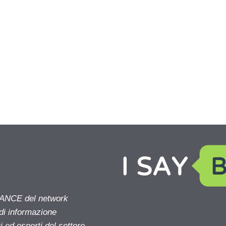
NANCE del network
 di informazione
 ed esperti del settore.