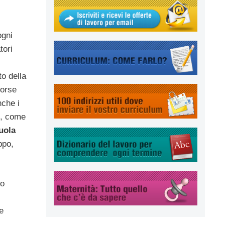
ogni
tori
to della
forse
nche i
o, come
uola
ppo,
to
e