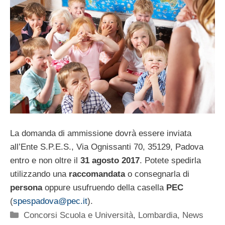
La domanda di ammissione dovrà essere inviata
all’Ente S.P.E.S., Via Ognissanti 70, 35129, Padova
entro e non oltre il
31 agosto 2017
. Potete spedirla
utilizzando una
raccomandata
o consegnarla di
persona
oppure usufruendo della casella
PEC
(
spespadova@pec.it
).
Categorie
Concorsi Scuola e Università
,
Lombardia
,
News