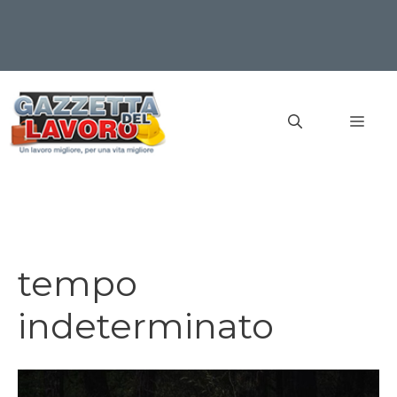
Vai
al
MEN
contenuto
tempo
indeterminato