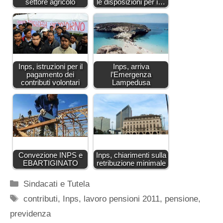
settore agricolo
le disposizioni per i…
Inps, istruzioni per il
Inps, arriva
pagamento dei
l’Emergenza
contributi volontari
Lampedusa
Convezione INPS e
Inps, chiarimenti sulla
EBARTIGINATO
retribuzione minimale
Categorie
Sindacati e Tutela
Tag
contributi
,
Inps
,
lavoro pensioni 2011
,
pensione
,
previdenza