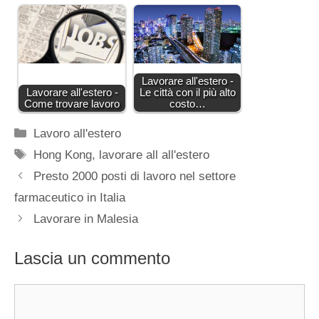
Lavorare all'estero -
Lavorare all'estero -
Le città con il più alto
Come trovare lavoro
costo…
Categorie
Lavoro all'estero
Tag
Hong Kong
,
lavorare all all'estero
Presto 2000 posti di lavoro nel settore
farmaceutico in Italia
Lavorare in Malesia
Lascia un commento
Commento