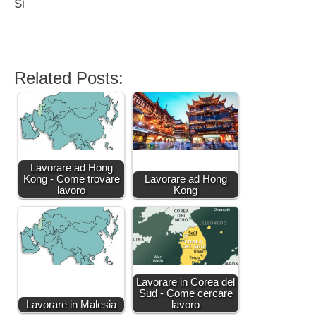
Si
Related Posts:
Lavorare ad Hong
Kong - Come trovare
Lavorare ad Hong
lavoro
Kong
Lavorare in Corea del
Sud - Come cercare
Lavorare in Malesia
lavoro