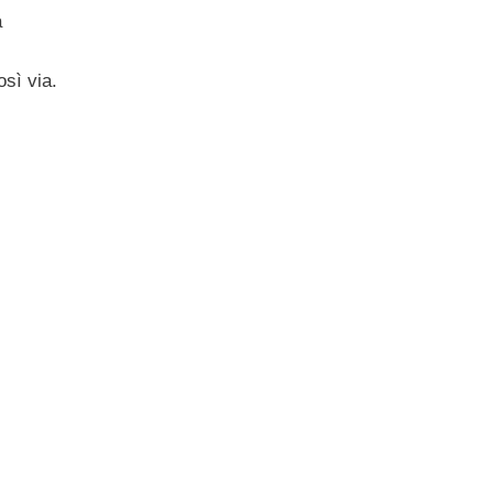
a
osì via.