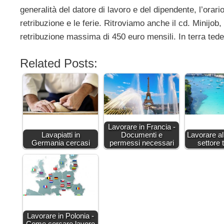
generalità del datore di lavoro e del dipendente, l’orario
retribuzione e le ferie. Ritroviamo anche il cd. Minij
retribuzione massima di 450 euro mensili. In terra tede
Related Posts:
Lavorare in Francia -
Lavapiatti in
Documenti e
Lavorare al
Germania cercasi
permessi necessari
settore t
Lavorare in Polonia -
Come cercare lavoro