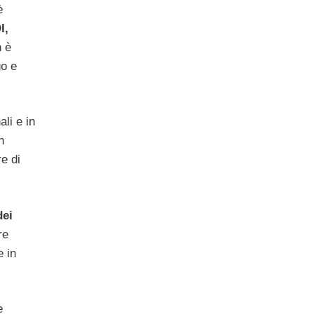
è
I,
 è
go e
li e in
n
e di
dei
re
e in
e