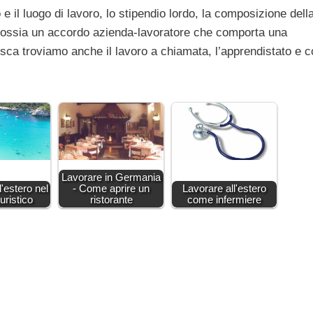
 e il luogo di lavoro, lo stipendio lordo, la composizione dell
ob, ossia un accordo azienda-lavoratore che comporta una
sca troviamo anche il lavoro a chiamata, l’apprendistato e c
Lavorare in Germania
l'estero nel
- Come aprire un
Lavorare all'estero
uristico
ristorante
come infermiere