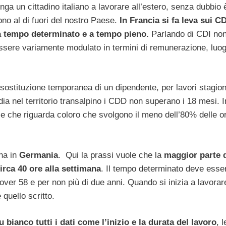
a un cittadino italiano a lavorare all’estero, senza dubbio 
ono al di fuori del nostro Paese.
In Francia si fa leva sui CD
 a tempo determinato e a tempo pieno.
Parlando di CDI non
 essere variamente modulato in termini di remunerazione, luo
 sostituzione temporanea di un dipendente, per lavori stagiona
ia nel territorio transalpino i CDD non superano i 18 mesi. I
le che riguarda coloro che svolgono il meno dell’80% delle or
ona in
Germania
. Qui la prassi vuole che la
maggior parte 
irca 40 ore alla settimana
. Il tempo determinato deve esse
 over 58 e per non più di due anni. Quando si inizia a lavorar
quello scritto.
 bianco tutti i dati come l’inizio e la durata del lavoro
, l