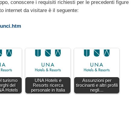
po, conoscere i requisiti richiesti per le precedenti figure
to internet da visitare è il seguente:
nunci.htm
l turismo
UNA Hotels e
Assunzioni per
erghi del
Resorts ricerca
tirocinanti e altri profili
NA Hotels
personale in Italia
negli…