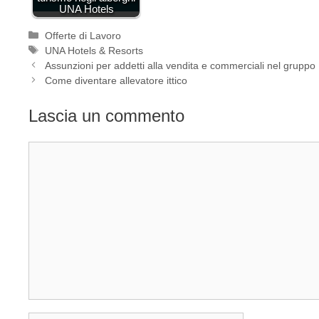
UNA Hotels
Categorie
Offerte di Lavoro
Tag
UNA Hotels & Resorts
Assunzioni per addetti alla vendita e commerciali nel grupp
Come diventare allevatore ittico
Lascia un commento
Commento