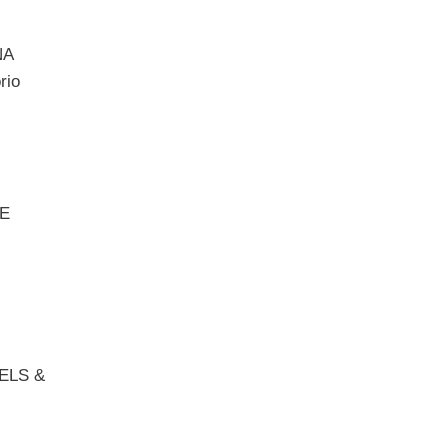
NA
rio
TE
ELS &