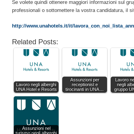
Se volete quindi ottenere maggiori informazioni sul grup
professionali o sottomettere la vostra candidatura, il si
http://www.unahotels.it/it/lavora_con_noi_lista_an
Related Posts:
Assunzioni per
Lavoro ne
Lavoro negli alberghi
receptionist e
negli alb
UNA Hotel e Resorts
tirocinanti in UNA…
gruppo U
Assunzioni nel
turismo negli alberghi