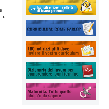
tti
alia.