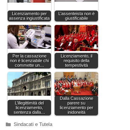
Licenziamento per
L’assenteista non è
assenza ingiustificata
giustificabile
Per la cassazione
Licenziamento, il
non è licenziabile chi
requisito della
commette un…
tempestività
Dalla Cassazione
L’illegittimità del
parere su
licenziamento,
licenziamento per
sentenza dalla…
inidoneità
Categorie
Sindacati e Tutela