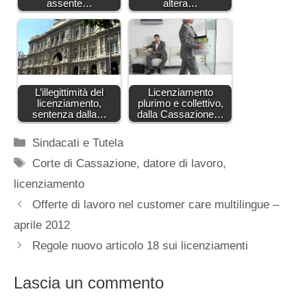
assente…
altera…
L’illegittimità del
Licenziamento
licenziamento,
plurimo e collettivo,
sentenza dalla…
dalla Cassazione…
Categorie
Sindacati e Tutela
Tag
Corte di Cassazione
,
datore di lavoro
,
licenziamento
Offerte di lavoro nel customer care multilingue –
aprile 2012
Regole nuovo articolo 18 sui licenziamenti
Lascia un commento