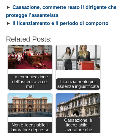
►
Cassazione, commette reato il dirigente che
protegge l’assenteista
►
Il licenziamento e il periodo di comporto
Related Posts:
La comunicazione
dell’assenza via e-
Licenziamento per
mail
assenza ingiustificata
Cassazione, è
Non è licenziabile il
licenziabile il
lavoratore depresso
lavoratore che