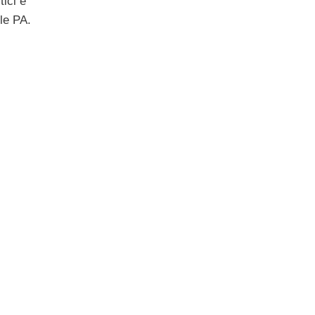
tici e
lle PA.