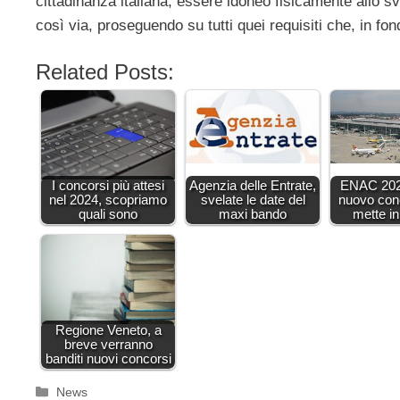
cittadinanza italiana, essere idoneo fisicamente allo svol
così via, proseguendo su tutti quei requisiti che, in f
Related Posts:
I concorsi più attesi
Agenzia delle Entrate,
ENAC 2023
nel 2024, scopriamo
svelate le date del
nuovo con
quali sono
maxi bando
mette i
Regione Veneto, a
breve verranno
banditi nuovi concorsi
Categorie
News