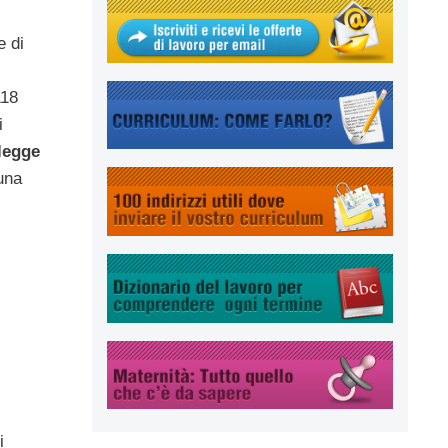
e di
118
i
legge
 una
i