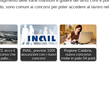
gimento delle varie mansioni e godere dei diritti civili e poli
ondo, sono comuni ai concorsi per poter accedere al lavoro ne
, ecco il
INAIL, previste 1000
Regione Calabria,
corso che
assunzioni con i nuovi
nuovo concorso
n palio…
concorsi
mette in palio 54 posti