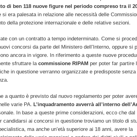
to di ben 118
nuove figure nel periodo compreso tra il 20
 si era palesata in relazione alle necessità delle Commissio
ento della protezione internazionale e delle relative sezioni.
rate con un contratto a tempo indeterminato. Come si proce
uovi concorsi da parte del Ministero dell’Interno, oppure si 
ono ancora in vigore. In riferimento a queste nuove procedu
ente sfruttare la
commissione RIPAM
per poter far partire 
bliche in questione verranno organizzate e predisposte senza
nza.
ne a quanto è previsto dal nuovo regolamento per poter aver
nelle varie PA.
L’inquadramento avverrà all’interno dell’A
rsonale. In base a queste prime considerazioni, ecco che dal
r candidarsi ai concorsi in questione troviamo un titolo di st
pecialistica, ma anche un’età superiore ai 18 anni, avere la