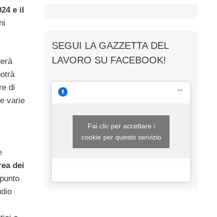
24 e il
ni
SEGUI LA GAZZETTA DEL
LAVORO SU FACEBOOK!
derà
potrà
re di
le varie
Fai clic per accettare i
cookie per questo servizio
e
rea dei
 punto
udio