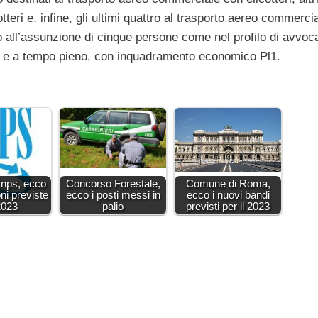
tteri e, infine, gli ultimi quattro al trasporto aereo commerci
to all’assunzione di cinque persone come nel profilo di avvoc
to e a tempo pieno, con inquadramento economico Pl1.
Inps, ecco
Concorso Forestale,
Comune di Roma,
ni previste
ecco i posti messi in
ecco i nuovi bandi
2023
palio
previsti per il 2023