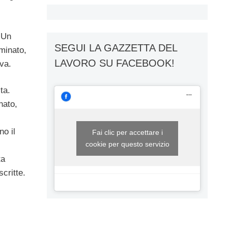
. Un
SEGUI LA GAZZETTA DEL
minato,
LAVORO SU FACEBOOK!
va.
ta.
nato,
o il
Fai clic per accettare i
cookie per questo servizio
ta
critte.
i