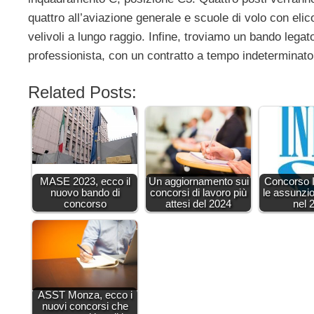
quattro all’aviazione generale e scuole di volo con elico
velivoli a lungo raggio. Infine, troviamo un bando lega
professionista, con un contratto a tempo indetermina
Related Posts:
MASE 2023, ecco il
Un aggiornamento sui
Concorso 
nuovo bando di
concorsi di lavoro più
le assunzio
concorso
attesi del 2024
nel 
ASST Monza, ecco i
nuovi concorsi che