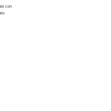
ale con
ato