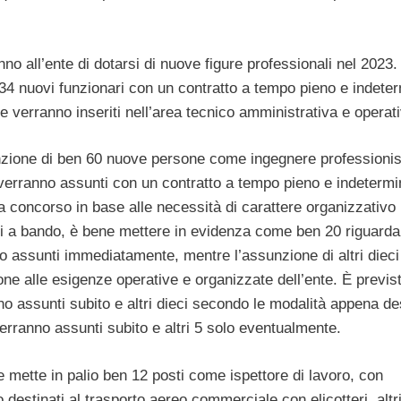
no all’ente di dotarsi di nuove figure professionali nel 2023
34 nuovi funzionari con un contratto a tempo pieno e indeter
 verranno inseriti nell’area tecnico amministrativa e operati
nzione di ben 60 nuove persone come ingegnere professionis
 verranno assunti con un contratto a tempo pieno e indetermi
a concorso in base alle necessità di carattere organizzativo
si a bando, è bene mettere in evidenza come ben 20 riguardan
nno assunti immediatamente, mentre l’assunzione di altri dieci
one alle esigenze operative e organizzate dell’ente. È previs
nno assunti subito e altri dieci secondo le modalità appena des
 verranno assunti subito e altri 5 solo eventualmente.
 mette in palio ben 12 posti come ispettore di lavoro, con
estinati al trasporto aereo commerciale con elicotteri, altr