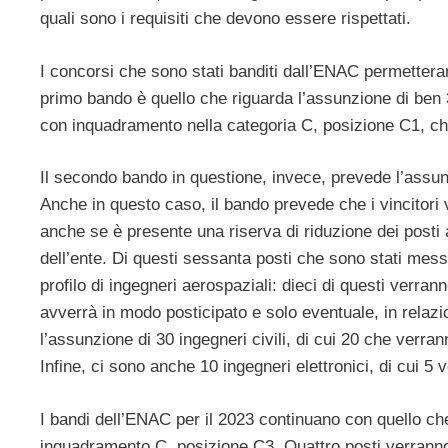
quali sono i requisiti che devono essere rispettati.
I concorsi che sono stati banditi dall’ENAC permetteran
primo bando è quello che riguarda l’assunzione di ben 
con inquadramento nella categoria C, posizione C1, che
Il secondo bando in questione, invece, prevede l’assu
Anche in questo caso, il bando prevede che i vincitori
anche se è presente una riserva di riduzione dei posti 
dell’ente. Di questi sessanta posti che sono stati mes
profilo di ingegneri aerospaziali: dieci di questi verra
avverrà in modo posticipato e solo eventuale, in relazi
l’assunzione di 30 ingegneri civili, di cui 20 che verra
Infine, ci sono anche 10 ingegneri elettronici, di cui 5
I bandi dell’ENAC per il 2023 continuano con quello che
inquadramento C, posizione C3. Quattro posti verranno d