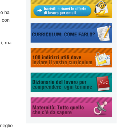
mo ha
e con
ri, ma
meglio