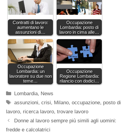
Contratti di lavoro:
Occupazione
aumentano le
Lombardia: posto di
assunzioni di…
lavoro in cima alle…
Occupazione
Lombardia: un
Occupazione
lavoratore su due non
Regione Lombardia:
teme…
rilancio con dodici…
Categorie
Lombardia
,
News
Tag
assunzioni
,
crisi
,
Milano
,
occupazione
,
posto di
lavoro
,
ricerca lavoro
,
trovare lavoro
Donne al lavoro sempre più simili agli uomini:
fredde e calcolatrici