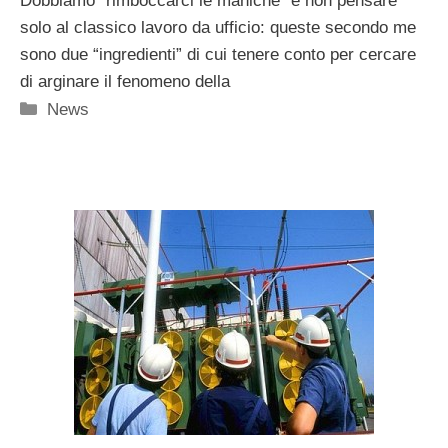
Dobbiamo “rimboccarci le maniche” e non pensare
solo al classico lavoro da ufficio: queste secondo me
sono due “ingredienti” di cui tenere conto per cercare
di arginare il fenomeno della
Categorie
News