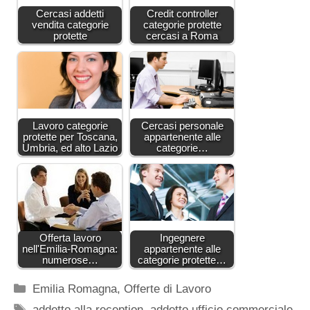
Cercasi addetti
Credit controller
vendita categorie
categorie protette
protette
cercasi a Roma
Lavoro categorie
Cercasi personale
protette per Toscana,
appartenente alle
Umbria, ed alto Lazio
categorie…
Offerta lavoro
Ingegnere
nell'Emilia-Romagna:
appartenente alle
numerose…
categorie protette…
Categorie
Emilia Romagna
,
Offerte di Lavoro
Tag
addetto alla reception
,
addetto ufficio commerciale