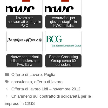
Lavoro per
Assunzioni per
neolaureati e stage in
giovani stagisti in
PwC
PWC in Italia
Nuove assunzioni
Boston Consulting
nella consulenza in
Group cerca 60
Pwc Italia
consulenti
Categorie
Offerte di Lavoro
,
Puglia
Tag
consulenza
,
offerta di lavoro
Offerta di lavoro Lidl – novembre 2012
Chiarimenti sul contratto di solidarietà per le
imprese in CIGS