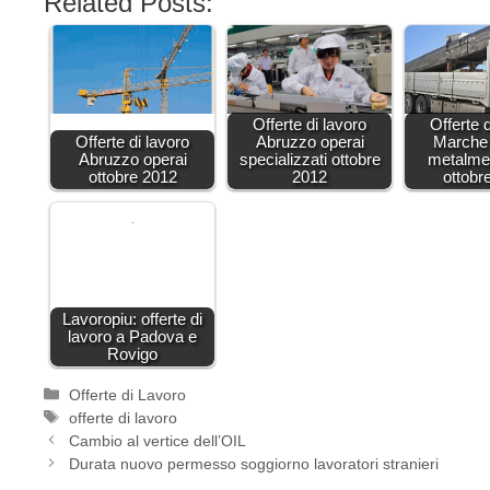
Related Posts:
Offerte di lavoro
Offerte 
Offerte di lavoro
Abruzzo operai
Marche 
Abruzzo operai
specializzati ottobre
metalme
ottobre 2012
2012
ottobr
Lavoropiu: offerte di
lavoro a Padova e
Rovigo
Categorie
Offerte di Lavoro
Tag
offerte di lavoro
Cambio al vertice dell’OIL
Durata nuovo permesso soggiorno lavoratori stranieri