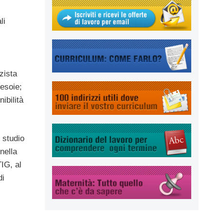
li
zista
esoie;
ibilità
 studio
nella
IG, al
di