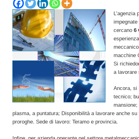
L’agenzia p
impegnate n
cercano
6 
esperienza
meccanico;
macchine C
Si richiedo
a lavorare 
Ancora, si
tecnico; b
mansione; c
plasma, a puntatura; Disponibilità a lavorare anche su t
proroghe. Sede di lavoro: Teramo e provincia.
Infine, per azienda operante nel settore metalmeccani