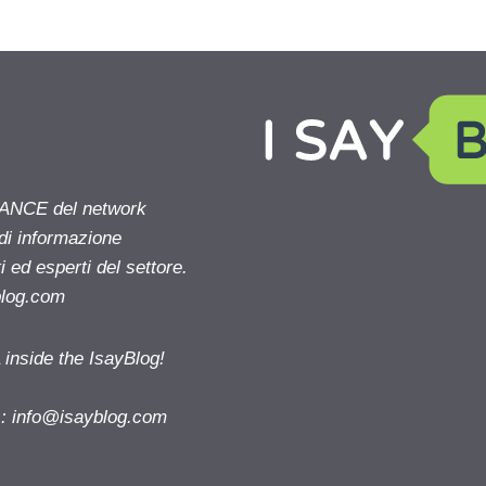
NANCE del network
 di informazione
 ed esperti del settore.
blog.com
nside the IsayBlog!
s:
info@isayblog.com