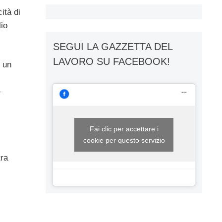
ità di
lio
SEGUI LA GAZZETTA DEL
LAVORO SU FACEBOOK!
e un
–
Fai clic per accettare i
cookie per questo servizio
tra