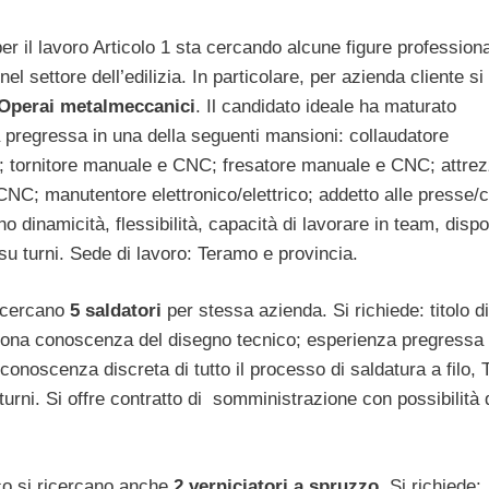
er il lavoro Articolo 1 sta cercando alcune figure professiona
el settore dell’edilizia. In particolare, per azienda cliente si
Operai metalmeccanici
. Il candidato ideale ha maturato
 pregressa in una della seguenti mansioni: collaudatore
 tornitore manuale e CNC; fresatore manuale e CNC; attrez
NC; manutentore elettronico/elettrico; addetto alle presse/c
no dinamicità, flessibilità, capacità di lavorare in team, dispon
su turni. Sede di lavoro: Teramo e provincia.
 cercano
5 saldatori
per stessa azienda. Si richiede: titolo di
uona conoscenza del disegno tecnico; esperienza pregressa 
onoscenza discreta di tutto il processo di saldatura a filo, T
urni. Si offre contratto di somministrazione con possibilità 
co si ricercano anche
2 verniciatori a spruzzo
. Si richiede: