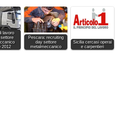
di lavoro
settore
Pescara: recruiting
ccanico
day settore
Sicilia cercasi operai
e 2012
metalmeccanico
e carpentieri