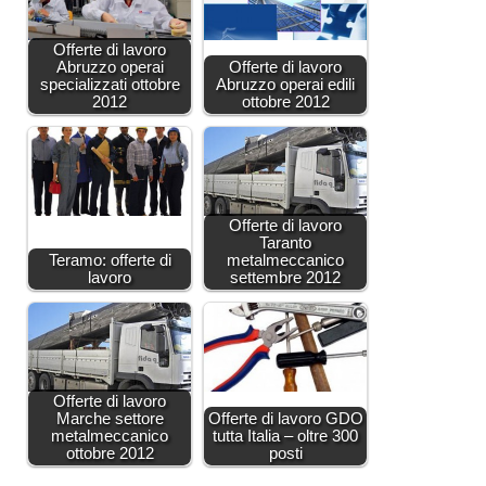
Offerte di lavoro
Abruzzo operai
Offerte di lavoro
specializzati ottobre
Abruzzo operai edili
2012
ottobre 2012
Offerte di lavoro
Taranto
Teramo: offerte di
metalmeccanico
lavoro
settembre 2012
Offerte di lavoro
Marche settore
Offerte di lavoro GDO
metalmeccanico
tutta Italia – oltre 300
ottobre 2012
posti