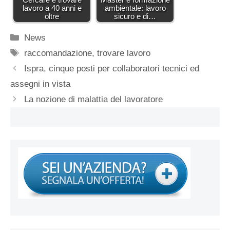
lavoro a 40 anni e
ambientale: lavoro
oltre
sicuro e di…
Categorie
News
Tag
raccomandazione
,
trovare lavoro
Ispra, cinque posti per collaboratori tecnici ed
assegni in vista
La nozione di malattia del lavoratore