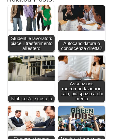
Studenti e lavoratori:
piace il trasferimento
Autocandidatura o
all’estero
conoscenza diretta?
Assunzioni:
raccomandazioni in
calo, più spazio a chi
Isfol: cos’è e cosa fa
merita
Cercare e trovare
Master e formazione