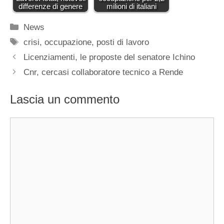
differenze di genere
milioni di italiani
Categorie
News
Tag
crisi
,
occupazione
,
posti di lavoro
Licenziamenti, le proposte del senatore Ichino
Cnr, cercasi collaboratore tecnico a Rende
Lascia un commento
Commento