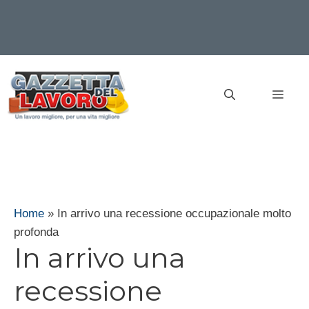
Vai
al
MEN
contenuto
Home
»
In arrivo una recessione occupazionale molto
profonda
In arrivo una
recessione