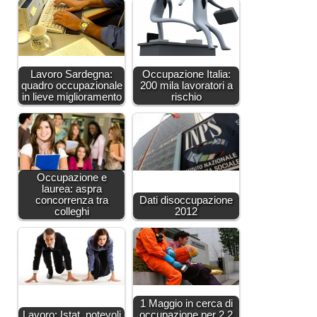
Lavoro Sardegna:
Occupazione Italia:
quadro occupazionale
200 mila lavoratori a
in lieve miglioramento
rischio
Occupazione e
laurea: aspra
concorrenza tra
Dati disoccupazione
colleghi
2012
1 Maggio in cerca di
Lavoro: Istat, notevoli
occupazione per 2,2