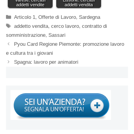
addetti vendite
addetti vendita
Categorie
Articolo 1
,
Offerte di Lavoro
,
Sardegna
Tag
addetto vendita
,
cerco lavoro
,
contratto di
somministrazione
,
Sassari
Pyou Card Regione Piemonte: promozione lavoro
e cultura tra i giovani
Spagna: lavoro per animatori