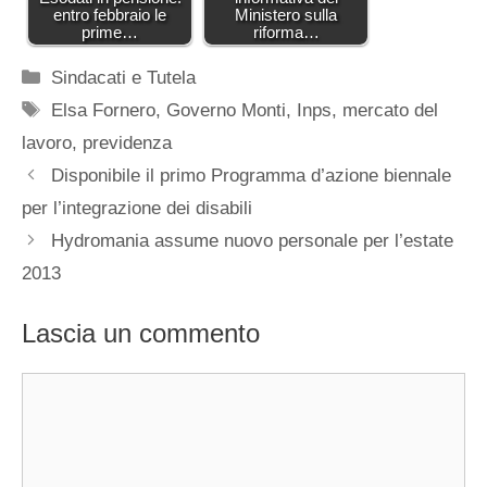
entro febbraio le
Ministero sulla
prime…
riforma…
Categorie
Sindacati e Tutela
Tag
Elsa Fornero
,
Governo Monti
,
Inps
,
mercato del
lavoro
,
previdenza
Disponibile il primo Programma d’azione biennale
per l’integrazione dei disabili
Hydromania assume nuovo personale per l’estate
2013
Lascia un commento
Commento