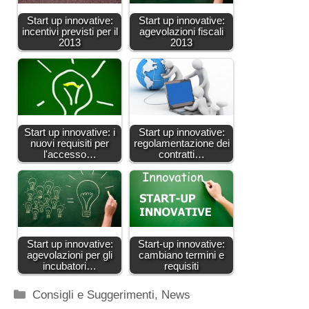
Start up innovative:
Start up innovative:
incentivi previsti per il
agevolazioni fiscali
2013
2013
Start up innovative: i
Start up innovative:
nuovi requisiti per
regolamentazione dei
l'accesso…
contratti…
Start up innovative:
Start-up innovative:
agevolazioni per gli
cambiano termini e
incubatori…
requisiti
Categorie
Consigli e Suggerimenti
,
News