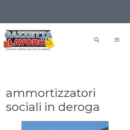
Vai
al
MEN
contenuto
ammortizzatori
sociali in deroga