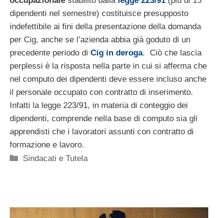
occupazionale
stabilito dalla
legge 223/91
(più di 15
dipendenti nel semestre) costituisce presupposto
indefettibile ai fini della presentazione della domanda
per Cig, anche se l’azienda abbia già goduto di un
precedente periodo di
Cig in deroga
. Ciò che lascia
perplessi è la risposta nella parte in cui si afferma che
nel computo dei dipendenti deve essere incluso anche
il personale occupato con contratto di inserimento.
Infatti la legge 223/91, in materia di conteggio dei
dipendenti, comprende nella base di computo sia gli
apprendisti che i lavoratori assunti con contratto di
formazione e lavoro.
Categorie
Sindacati e Tutela