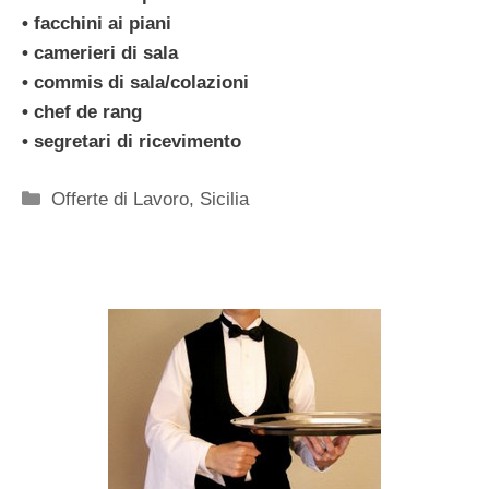
• facchini ai piani
• camerieri di sala
• commis di sala/colazioni
• chef de rang
• segretari di ricevimento
Categorie
Offerte di Lavoro
,
Sicilia