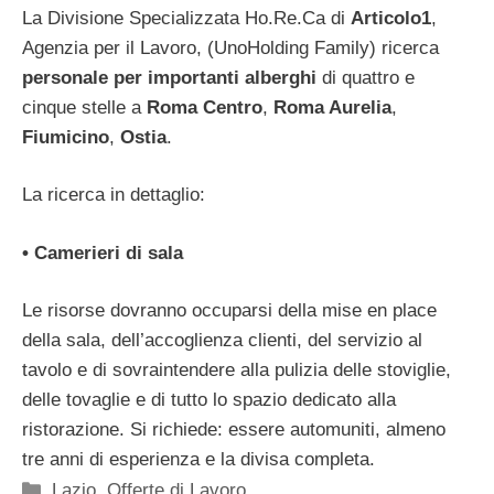
La Divisione Specializzata Ho.Re.Ca di
Articolo1
,
Agenzia per il Lavoro, (UnoHolding Family) ricerca
personale per importanti alberghi
di quattro e
cinque stelle a
Roma Centro
,
Roma Aurelia
,
Fiumicino
,
Ostia
.
La ricerca in dettaglio:
• Camerieri di sala
Le risorse dovranno occuparsi della mise en place
della sala, dell’accoglienza clienti, del servizio al
tavolo e di sovraintendere alla pulizia delle stoviglie,
delle tovaglie e di tutto lo spazio dedicato alla
ristorazione. Si richiede: essere automuniti, almeno
tre anni di esperienza e la divisa completa.
Categorie
Lazio
,
Offerte di Lavoro