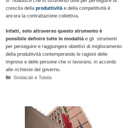
si ribadisce che lo strumento utile per perseguire la
crescita della
produttività
e della competitività è
ancora la contrattazione collettiva.
Infatti, solo attraverso questo strumento è
possibile definire tutte le modalità
e gli strumenti
per perseguire e raggiungere obiettivi di miglioramento
della produttività contemperando le ragioni delle
imprese e delle persone che vi lavorano, in accordo
alle richieste del governo.
Categorie
Sindacati e Tutela