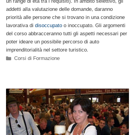
un range di età tra i requisiti). In ambito selettivo, gli
addetti alla valutazione delle domande, daranno
priorità alle persone che si trovano in una condizione
lavorativa di
disoccupato
o inoccupato. Gli argomenti
del corso abbracceranno tutti gli aspetti necessari per
poter ideare un possibile percorso di auto
imprenditorialità nel settore turistico.
Categorie
Corsi di Formazione