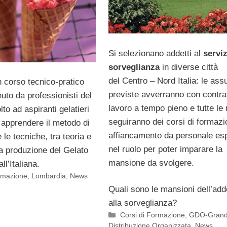
Si selezionano addetti al
servi
sorveglianza
in diverse città
del Centro – Nord Italia: le ass
un corso tecnico-pratico
previste avverranno con contrat
uto da professionisti del
lavoro a tempo pieno e tutte le 
lto ad aspiranti gelatieri
seguiranno dei corsi di formazi
 apprendere il metodo di
affiancamento da personale es
 le tecniche, tra teoria e
nel ruolo per poter imparare la
la produzione del Gelato
mansione da svolgere.
ll’Italiana.
ormazione
,
Lombardia
,
News
Quali sono le mansioni dell’add
alla sorveglianza?
Categorie
Corsi di Formazione
,
GDO-Gran
Distribuzione Organizzata
,
News