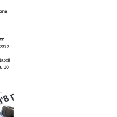
one
er
mosso
Napoli
al 10