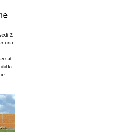
me
vedì 2
er uno
ercati
della
rie