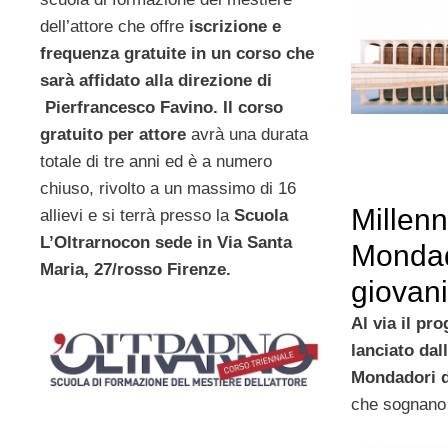
dell’attore che offre
iscrizione e
frequenza gratuite in un corso che
sarà affidato alla direzione di
Pierfrancesco Favino. Il corso
gratuito per attore
avrà una durata
totale di tre anni ed è a numero
chiuso, rivolto a un massimo di 16
Millenn
allievi e si terrà presso la
Scuola
L’Oltrarnocon sede in Via Santa
Mondad
Maria, 27/rosso Firenze.
giovani
Al via il pr
lanciato dal
Mondadori d
che sognano 