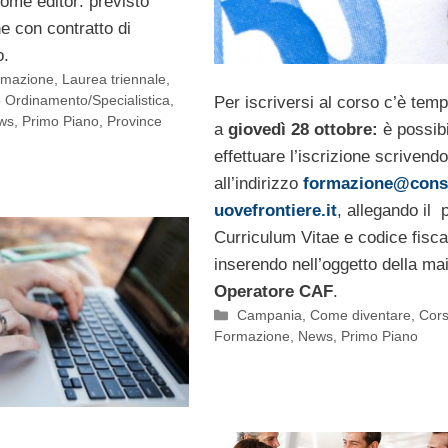
ome editor: previsto
e con contratto di
o.
ormazione
,
Laurea triennale
,
 Ordinamento/Specialistica
,
Per iscriversi al corso c’è temp
ws
,
Primo Piano
,
Province
a
giovedì 28 ottobre:
è possibi
effettuare l’iscrizione scrivendo
all’indirizzo
formazione@cons
uovefrontiere.it
, allegando il 
Curriculum Vitae e codice fisca
inserendo nell’oggetto della mai
Operatore CAF
.
Categorie
Campania
,
Come diventare
,
Cors
Formazione
,
News
,
Primo Piano