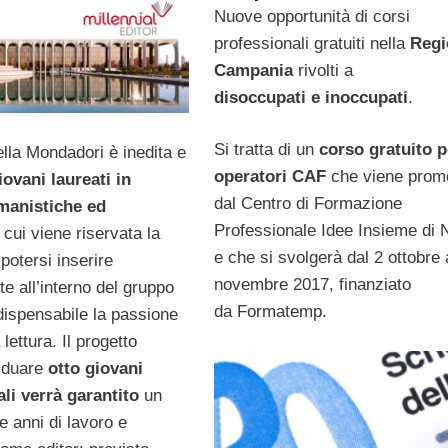
Nuove opportunità di corsi
professionali gratuiti nella
Regi
Campania
rivolti a
disoccupati e inoccupati
.
Si tratta di un
corso gratuito p
della Mondadori è inedita e
operatori CAF
che viene pro
iovani laureati in
dal Centro di Formazione
umanistiche ed
Professionale Idee Insieme di 
cui viene riservata la
e che si svolgerà dal 2 ottobre 
 potersi inserire
novembre 2017, finanziato
e all’interno del gruppo
da Formatemp.
ndispensabile la passione
a lettura. Il progetto
viduare
otto giovani
ali verrà garantito
un
e anni di lavoro e