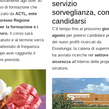
usivamente agli over 30
servizio
rso di formazione che
sorveglianza, co
zzato da
ACTL, ente
candidarsi
 presso Regione
er la formazione e i
C’è tempo fino al prossimo
gio
avoro.
Il corso sarà
agosto
per potersi candidare p
atuito e al termine verrà
dei nuovi profili ricercati da
 attestato di frequenza
Esselunga: la catena di superm
opo aver raggiunto il
ha avviato ricerche nel
settore 
re previste.
sicurezza
all’interno delle prop
strutture.