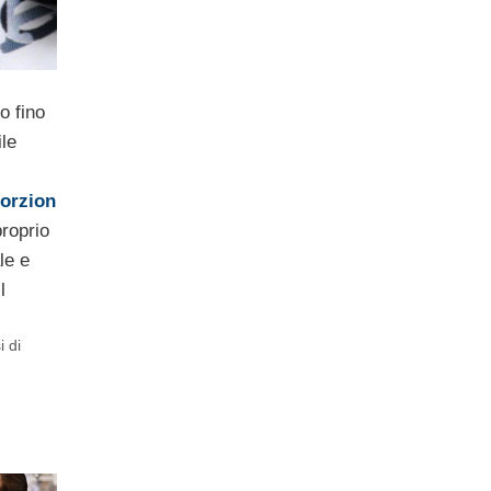
o fino
le
orzion
proprio
le e
l
i di