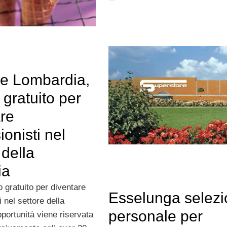
e Lombardia,
o gratuito per
are
ionisti nel
 della
ia
so gratuito per diventare
Esselunga selez
i nel settore della
personale per
opportunità viene riservata