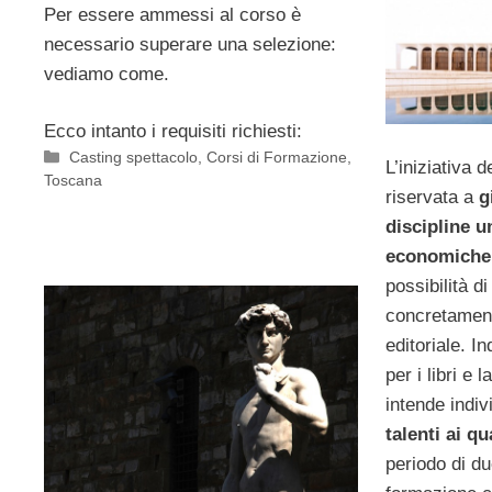
Per essere ammessi al corso è
necessario superare una selezione:
vediamo come.
Ecco intanto i requisiti richiesti:
Categorie
Casting spettacolo
,
Corsi di Formazione
,
L’iniziativa 
Toscana
riservata a
g
discipline 
economiche
possibilità di
concretament
editoriale. I
per i libri e l
intende indi
talenti
ai qu
periodo di du