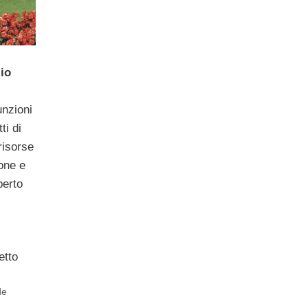
zio
unzioni
ti di
risorse
one e
perto
etto
de