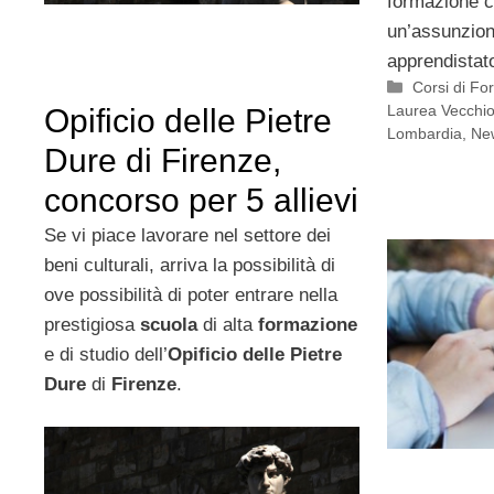
formazione c
un’assunzion
apprendistat
Categorie
Corsi di F
Laurea Vecchio
Opificio delle Pietre
Lombardia
,
Ne
Dure di Firenze,
concorso per 5 allievi
Se vi piace lavorare nel settore dei
beni culturali, arriva la possibilità di
ove possibilità di poter entrare nella
prestigiosa
scuola
di alta
formazione
e di studio dell’
Opificio delle Pietre
Dure
di
Firenze
.