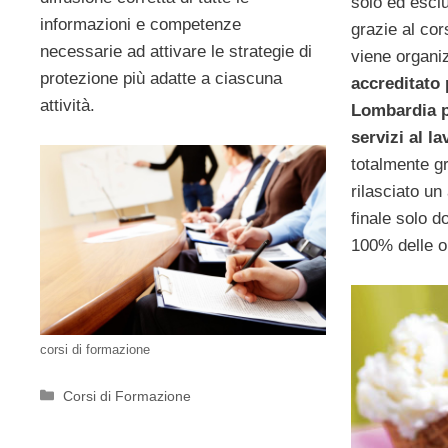
solo ed escl
informazioni e competenze
grazie al co
necessarie ad attivare le strategie di
viene organi
protezione più adatte a ciascuna
accreditato
attività.
Lombardia p
servizi al l
totalmente gr
rilasciato un
finale solo d
100% delle o
corsi di formazione
Categorie
Corsi di Formazione