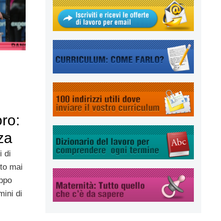
oro:
za
i di
to mai
uppo
mini di