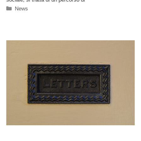
Categorie
News