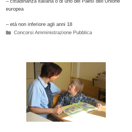
– cittadinanza italiana o di uno dei Paesi dell’Unione
europea
– età non inferiore agli anni 18
Categorie
Concorsi Amministrazione Pubblica