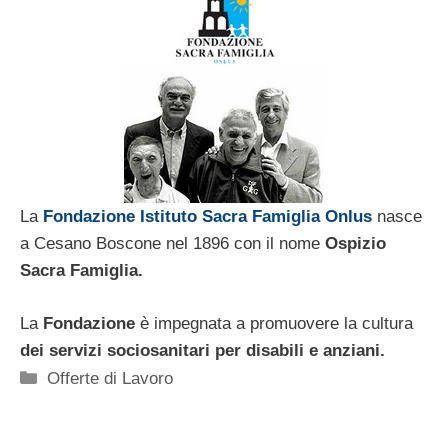
La
Fondazione Istituto Sacra Famiglia Onlus
nasce
a Cesano Boscone nel 1896 con il nome
Ospizio
Sacra Famiglia.
La
Fondazione
è impegnata a promuovere la cultura
dei servizi sociosanitari per disabili e anziani.
Categorie
Offerte di Lavoro