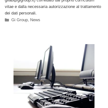
gilab@gigroup.it
) corredato dal proprio curriculum
vitae e dalla necessaria autorizzazione al trattamento
dei dati personali.
Categorie
Gi Group
,
News