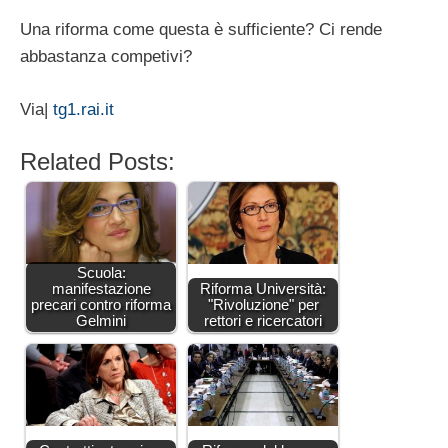
Una riforma come questa è sufficiente? Ci rende
abbastanza competivi?
Via|
tg1.rai.it
Related Posts:
Scuola:
manifestazione
Riforma Università:
precari contro riforma
"Rivoluzione" per
Gelmini
rettori e ricercatori