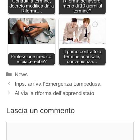
Contratti a termine,
Riforma del lavoro,
decreto modifica dalla
meno di 10 giorni al
Riforma…
termine?
Il primo contratto a
Professione medico:
termine acausale,
vi piacerebbe?
convenienza…
Categorie
News
Inps, arriva l’Emergenza Lampedusa
Al via la riforma dell’apprendistato
Lascia un commento
Commento