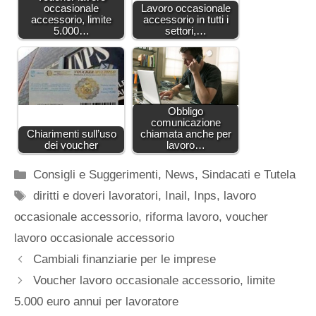
occasionale
Lavoro occasionale
accessorio, limite
accessorio in tutti i
5.000…
settori,…
Obbligo
comunicazione
Chiarimenti sull’uso
chiamata anche per
dei voucher
lavoro…
Categorie
Consigli e Suggerimenti
,
News
,
Sindacati e Tutela
Tag
diritti e doveri lavoratori
,
Inail
,
Inps
,
lavoro
occasionale accessorio
,
riforma lavoro
,
voucher
lavoro occasionale accessorio
Cambiali finanziarie per le imprese
Voucher lavoro occasionale accessorio, limite
5.000 euro annui per lavoratore