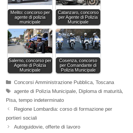
Melito: concorso per
Catanzaro, concorso
agente di polizia
per Agente di Polizia
municipale
Municipale
Salerno, concorso per
Cosenza, concorso
Agente di Polizia
per Comandante di
Municipale
Polizia Municipale
Categorie
Concorsi Amministrazione Pubblica
,
Toscana
Tag
agente di Polizia Municipale
,
Diploma di maturità
,
Pisa
,
tempo indeterminato
Regione Lombardia: corso di formazione per
portieri sociali
Autoguidovie, offerte di lavoro