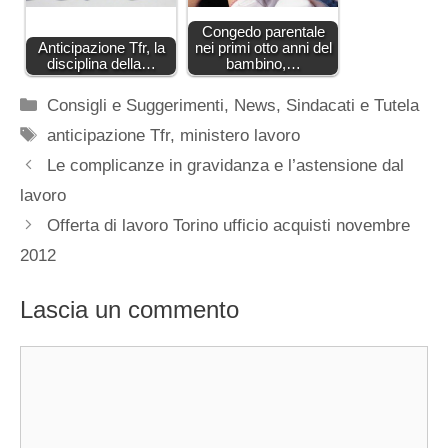
Congedo parentale
Anticipazione Tfr, la
nei primi otto anni del
disciplina della…
bambino,…
Categorie
Consigli e Suggerimenti
,
News
,
Sindacati e Tutela
Tag
anticipazione Tfr
,
ministero lavoro
Le complicanze in gravidanza e l’astensione dal
lavoro
Offerta di lavoro Torino ufficio acquisti novembre
2012
Lascia un commento
Commento