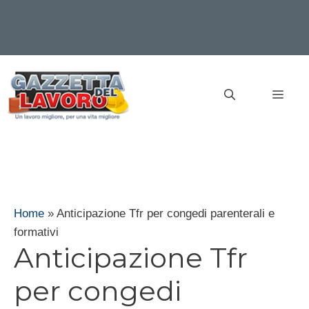
Vai
al
MEN
contenuto
Home
»
Anticipazione Tfr per congedi parenterali e
formativi
Anticipazione Tfr
per congedi