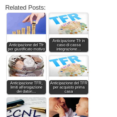
Related Posts:
Anticipazione Tfr in
Anticipazione del Tfr
caso di cassa
per giustificato motivo
integrazione…
Anticipazione TFR,
Anticipazione del TFR
limiti all’erogazione
per acquisto prima
dei datori…
casa