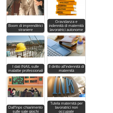
Gravidanza e
Boom di imprenditrici
indennità di maternità
straniere
lavoratrici autonome
I dati INAIL sulle
Il diritto all’indennità di
malattie professionali
maternità
Tutela maternità per
Dall’Inps chiarimento
lavoratrici non
sulle sale giochi
occupate