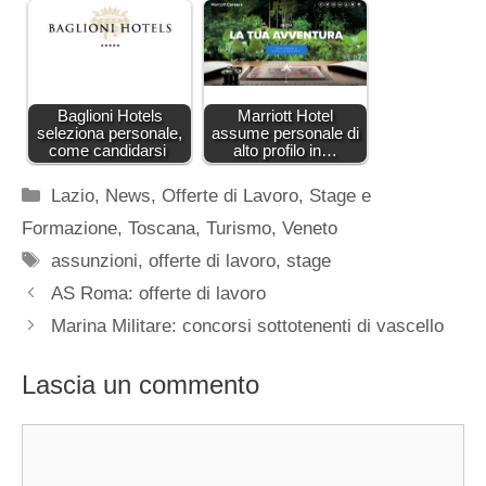
Baglioni Hotels
Marriott Hotel
seleziona personale,
assume personale di
come candidarsi
alto profilo in…
Categorie
Lazio
,
News
,
Offerte di Lavoro
,
Stage e
Formazione
,
Toscana
,
Turismo
,
Veneto
Tag
assunzioni
,
offerte di lavoro
,
stage
AS Roma: offerte di lavoro
Marina Militare: concorsi sottotenenti di vascello
Lascia un commento
Commento