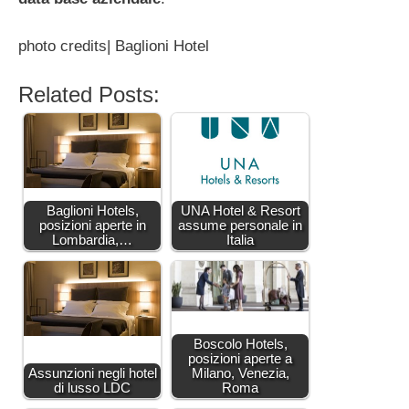
photo credits| Baglioni Hotel
Related Posts:
Baglioni Hotels,
UNA Hotel & Resort
posizioni aperte in
assume personale in
Lombardia,…
Italia
Boscolo Hotels,
posizioni aperte a
Assunzioni negli hotel
Milano, Venezia,
di lusso LDC
Roma