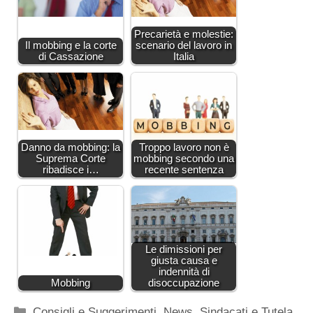
Precarietà e molestie:
Il mobbing e la corte
scenario del lavoro in
di Cassazione
Italia
Danno da mobbing: la
Troppo lavoro non è
Suprema Corte
mobbing secondo una
ribadisce i…
recente sentenza
Le dimissioni per
giusta causa e
indennità di
Mobbing
disoccupazione
Categorie
Consigli e Suggerimenti
,
News
,
Sindacati e Tutela