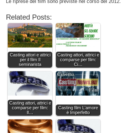
Le riprese del film sono previste nel corso del 2012.
Related Posts:
Casting attori e attrici
Casting attori, attrici e
per il film Il
comparse per film:
seminarista
Ci…
Casting attori, attrici e
comparse per film:
Casting film L'amore
Il…
è Imperfetto