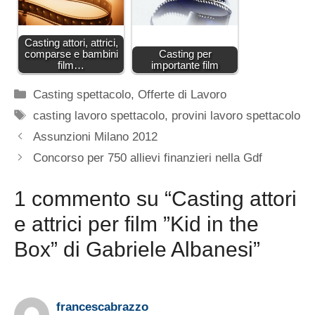
Casting attori, attrici,
comparse e bambini
Casting per
film…
importante film
Categorie
Casting spettacolo
,
Offerte di Lavoro
Tag
casting lavoro spettacolo
,
provini lavoro spettacolo
Assunzioni Milano 2012
Concorso per 750 allievi finanzieri nella Gdf
1 commento su “Casting attori
e attrici per film ”Kid in the
Box” di Gabriele Albanesi”
francescabrazzo