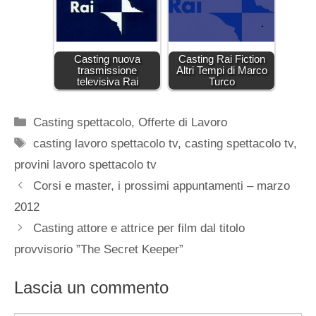
Casting nuova
Casting Rai Fiction
trasmissione
Altri Tempi di Marco
televisiva Rai
Turco
Categorie
Casting spettacolo
,
Offerte di Lavoro
Tag
casting lavoro spettacolo tv
,
casting spettacolo tv
,
provini lavoro spettacolo tv
Corsi e master, i prossimi appuntamenti – marzo
2012
Casting attore e attrice per film dal titolo
provvisorio ”The Secret Keeper”
Lascia un commento