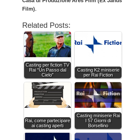
Casa di Produzione Ares Film (Ex Janus
Film).
Related Posts:
Casting per fiction TV
Rai “Un Passo dal
Casting K2 miniserie
Cielo”
per Rai Fiction
Casting miniserie Rai
Rai, come partecipare
I 57 Giorni di
ai casting aperti
Borsellino