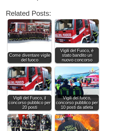
Related Posts:
Vigili del Fuoco, è
Come diventare vigile
stato bandito un
del fuoco
nuovo concorso
Vigili del Fuoco, il
Vigili del fuoco,
concorso pubblico per
concorso pubblico per
20 posti
10 posti da atleta