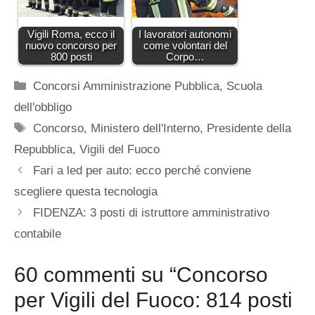
Vigili Roma, ecco il
I lavoratori autonomi
nuovo concorso per
come volontari del
800 posti
Corpo…
Categorie
Concorsi Amministrazione Pubblica
,
Scuola
dell'obbligo
Tag
Concorso
,
Ministero dell'Interno
,
Presidente della
Repubblica
,
Vigili del Fuoco
Fari a led per auto: ecco perché conviene
scegliere questa tecnologia
FIDENZA: 3 posti di istruttore amministrativo
contabile
60 commenti su “Concorso
per Vigili del Fuoco: 814 posti