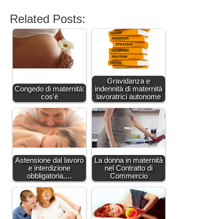
Related Posts:
Gravidanza e
Congedo di maternità:
indennità di maternità
cos'è
lavoratrici autonome
Astensione dal lavoro
La donna in maternità
e interdizione
nel Contratto di
obbligatoria,…
Commercio