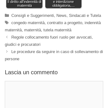
Il diritto all’indennità di
e interdizione
maternità
obbligatoria,…
Categorie
Consigli e Suggerimenti
,
News
,
Sindacati e Tutela
Tag
congedo maternità
,
contratto a progetto
,
indennità
maternità
,
maternità
,
tutela maternità
Regole collocamento fuori ruolo per avvocati,
giudici e procuratori
Le procedure da seguire in caso di sollevamento di
persone
Lascia un commento
Commento