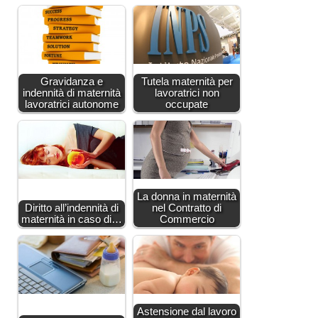
Gravidanza e
Tutela maternità per
indennità di maternità
lavoratrici non
lavoratrici autonome
occupate
La donna in maternità
Diritto all’indennità di
nel Contratto di
maternità in caso di…
Commercio
Astensione dal lavoro