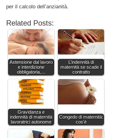
per il calcolo dell’anzianità.
Related Posts:
Astensione dal lavoro
L’indennità di
e interdizione
maternità se scade il
obbligatoria,…
contratto
Gravidanza e
indennità di maternità
Congedo di maternità:
lavoratrici autonome
cos'è