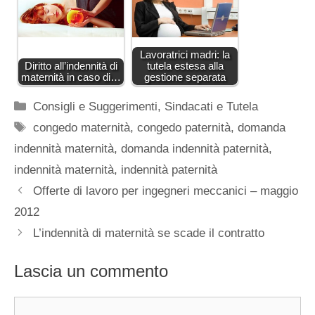
Lavoratrici madri: la
Diritto all’indennità di
tutela estesa alla
maternità in caso di…
gestione separata
Categorie
Consigli e Suggerimenti
,
Sindacati e Tutela
Tag
congedo maternità
,
congedo paternità
,
domanda
indennità maternità
,
domanda indennità paternità
,
indennità maternità
,
indennità paternità
Offerte di lavoro per ingegneri meccanici – maggio
2012
L’indennità di maternità se scade il contratto
Lascia un commento
Commento